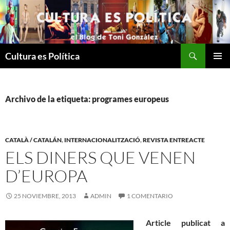
Saltar
al
contenido
Buscar
Cultura es Política
MENÚ
PRINCI
Archivo de la etiqueta: programes europeus
CATALÀ / CATALÁN
,
INTERNACIONALITZACIÓ
,
REVISTA ENTREACTE
ELS DINERS QUE VENEN
D’EUROPA
25 NOVIEMBRE, 2013
ADMIN
1 COMENTARIO
Article publicat a