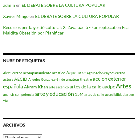
admin
en
EL DEBATE SOBRE LA CULTURA POPULAR
Xavier Mingo
en
EL DEBATE SOBRE LA CULTURA POPULAR
Recursos per la gestió cultural: 2: L'avaluació - konzepte.cat
en
Esa
Maldita Obsesión por Planificar
NUBE DE ETIQUETAS
Aquelarre
acompañamiento artístico
Alex Serrano
Agrupació Senyor Serrano
accion exterior
AECID
actors
amateur theatre
Angeles Gonzalez -Sinde
Artes
española
aadpc
artes de la calle
Akram Khan
arte escénico
arte y educación
15M
analisis competencia
artes de calle
accesibilidad
art en
viu
ARCHIVOS
Archivos