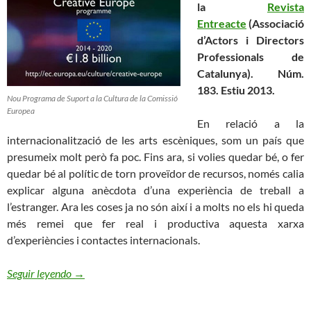
la
Revista
Entreacte
(Associació
d’Actors i Directors
Professionals de
Catalunya). Núm.
183. Estiu 2013.
Nou Programa de Suport a la Cultura de la Comissió
Europea
En relació a la
internacionalització de les arts escèniques, som un país que
presumeix molt però fa poc. Fins ara, si volies quedar bé, o fer
quedar bé al polític de torn proveïdor de recursos, només calia
explicar alguna anècdota d’una experiència de treball a
l’estranger. Ara les coses ja no són així i a molts no els hi queda
més remei que fer real i productiva aquesta xarxa
d’experiències i contactes internacionals.
Els Diners que Venen d’Europa
Seguir leyendo
→