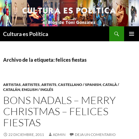
Saltar
al
contenido
Buscar
Cultura es Política
MENÚ
PRINCI
Archivo de la etiqueta: felices fiestas
ARTISTAS
,
ARTISTES
,
ARTISTS
,
CASTELLANO / SPANISH
,
CATALÀ /
CATALÁN
,
ENGLISH / INGLÉS
BONS NADALS – MERRY
CHRISTMAS – FELICES
FIESTAS
22 DICIEMBRE, 2011
ADMIN
DEJA UN COMENTARIO