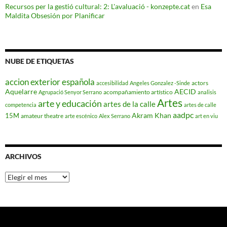
Recursos per la gestió cultural: 2: L'avaluació - konzepte.cat
en
Esa
Maldita Obsesión por Planificar
NUBE DE ETIQUETAS
accion exterior española
actors
accesibilidad
Angeles Gonzalez -Sinde
Aquelarre
AECID
acompañamiento artístico
Agrupació Senyor Serrano
analisis
Artes
arte y educación
artes de la calle
competencia
artes de calle
aadpc
Akram Khan
15M
amateur theatre
arte escénico
Alex Serrano
art en viu
ARCHIVOS
Archivos