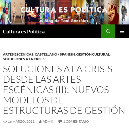
Saltar
al
contenido
Buscar
Cultura es Política
MENÚ
PRINCI
ARTES ESCÉNICAS
,
CASTELLANO / SPANISH
,
GESTIÓN CULTURAL
,
SOLUCIONES A LA CRISIS
SOLUCIONES A LA CRISIS
DESDE LAS ARTES
ESCÉNICAS (II): NUEVOS
MODELOS DE
ESTRUCTURAS DE GESTIÓN
16 MARZO, 2011
ADMIN
1 COMENTARIO