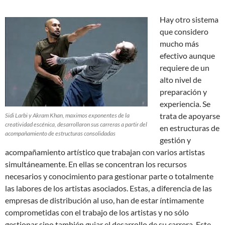
Hay otro sistema
que considero
mucho más
efectivo aunque
requiere de un
alto nivel de
preparación y
experiencia. Se
trata de apoyarse
Sidi Larbi y Akram Khan, maximos exponentes de la
creatividad escénica, desarrollaron sus carreras a partir del
en estructuras de
acompañamiento de estructuras consolidadas
gestión y
acompañamiento artístico que trabajan con varios artistas
simultáneamente. En ellas se concentran los recursos
necesarios y conocimiento para gestionar parte o totalmente
las labores de los artistas asociados. Estas, a diferencia de las
empresas de distribución al uso, han de estar íntimamente
comprometidas con el trabajo de los artistas y no sólo
gestionar sino también guiar el desarrollo de su carrera. Este