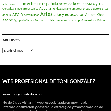
accion exterior española
artes de la calle
15M
art en viu
Angeles
Aquelarre
amateur theatre
actors
Gonzalez -Sinde
arte escénico
Alex Serrano
artes
Artes
arte y educación
AECID
Akram Khan
de calle
accesibilidad
aadpc
acompañamiento artístico
Agrupació Senyor Serrano
analisis competencia
ARCHIVOS
Archivos
WEB PROFESIONAL DE TONI GONZÁLEZ
www.tonigonzalezbcn.com
No dejéis de visitar mi web, especializada en movilidad,
internacionalización y desarrollo estratégico y transformación de