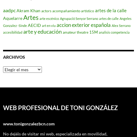
aadpc
artes de la calle
Akram Khan
actors
acompañamiento artístico
Artes
Aquelarre
arte escénico
Agrupació Senyor Serrano
artes de calle
Angeles
accion exterior española
AECID
Gonzalez -Sinde
art en viu
Alex Serrano
arte y educación
15M
amateur theatre
accesibilidad
analisis competencia
ARCHIVOS
Archivos
WEB PROFESIONAL DE TONI GONZÁLEZ
www.tonigonzalezbcn.com
No dejéis de visitar mi web, especializada en movilidad,