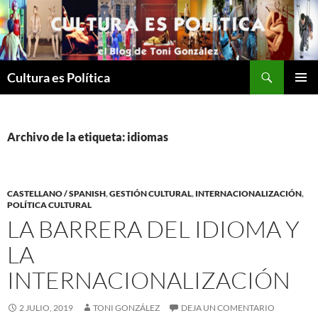
Saltar
al
contenido
Buscar
Cultura es Política
MENÚ
PRINCI
Archivo de la etiqueta: idiomas
CASTELLANO / SPANISH
,
GESTIÓN CULTURAL
,
INTERNACIONALIZACIÓN
,
POLÍTICA CULTURAL
LA BARRERA DEL IDIOMA Y
LA
INTERNACIONALIZACIÓN
2 JULIO, 2019
TONI GONZÁLEZ
DEJA UN COMENTARIO