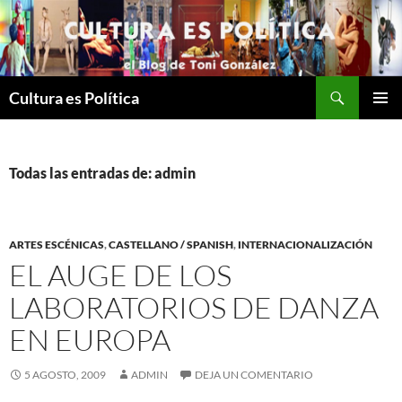
Saltar
al
contenido
Buscar
Cultura es Política
MENÚ
PRINCI
Todas las entradas de: admin
ARTES ESCÉNICAS
,
CASTELLANO / SPANISH
,
INTERNACIONALIZACIÓN
EL AUGE DE LOS
LABORATORIOS DE DANZA
EN EUROPA
5 AGOSTO, 2009
ADMIN
DEJA UN COMENTARIO