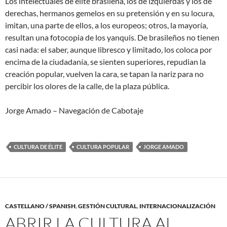
Los intelectuales de élite brasileña, los de izquierdas y los de
derechas, hermanos gemelos en su pretensión y en su locura,
imitan, una parte de ellos, a los europeos; otros, la mayoría,
resultan una fotocopia de los yanquis. De brasileños no tienen
casi nada: el saber, aunque libresco y limitado, los coloca por
encima de la ciudadanía, se sienten superiores, repudian la
creación popular, vuelven la cara, se tapan la nariz para no
percibir los olores de la calle, de la plaza pública.
Jorge Amado – Navegación de Cabotaje
CULTURA DE ÉLITE
CULTURA POPULAR
JORGE AMADO
CASTELLANO / SPANISH
,
GESTIÓN CULTURAL
,
INTERNACIONALIZACIÓN
ABRIR LA CULTURA AL