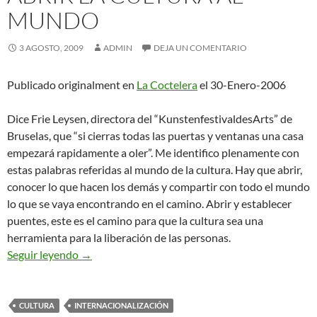
MUNDO
3 AGOSTO, 2009
ADMIN
DEJA UN COMENTARIO
Publicado originalment en
La Coctelera
el 30-Enero-2006
Dice Frie Leysen, directora del “KunstenfestivaldesArts” de
Bruselas, que “si cierras todas las puertas y ventanas una casa
empezará rapidamente a oler”. Me identifico plenamente con
estas palabras referidas al mundo de la cultura. Hay que abrir,
conocer lo que hacen los demás y compartir con todo el mundo
lo que se vaya encontrando en el camino. Abrir y establecer
puentes, este es el camino para que la cultura sea una
herramienta para la liberación de las personas.
Abrir la Cultura al Mundo
Seguir leyendo
→
CULTURA
INTERNACIONALIZACIÓN