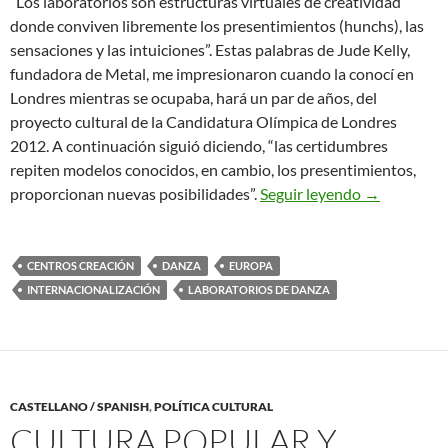
“Los laboratorios son estructuras virtuales de creatividad
donde conviven libremente los presentimientos (hunchs), las
sensaciones y las intuiciones”. Estas palabras de Jude Kelly,
fundadora de Metal, me impresionaron cuando la conocí en
Londres mientras se ocupaba, hará un par de años, del
proyecto cultural de la Candidatura Olímpica de Londres
2012. A continuación siguió diciendo, “las certidumbres
repiten modelos conocidos, en cambio, los presentimientos,
El Auge de 
proporcionan nuevas posibilidades”.
Seguir leyendo
→
CENTROS CREACIÓN
DANZA
EUROPA
INTERNACIONALIZACIÓN
LABORATORIOS DE DANZA
CASTELLANO / SPANISH
,
POLÍTICA CULTURAL
CULTURA POPULAR Y