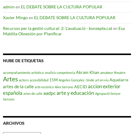
admin
en
EL DEBATE SOBRE LA CULTURA POPULAR
Xavier Mingo
en
EL DEBATE SOBRE LA CULTURA POPULAR
Recursos per la gestió cultural: 2: L'avaluació - konzepte.cat
en
Esa
Maldita Obsesión por Planificar
NUBE DE ETIQUETAS
Akram Khan
acompañamiento artístico
amateur theatre
analisis competencia
Artes
Aquelarre
15M
actors
accesibilidad
Angeles Gonzalez -Sinde
art en viu
accion exterior
artes de la calle
AECID
arte escénico
Alex Serrano
arte y educación
española
aadpc
artes de calle
Agrupació Senyor
Serrano
ARCHIVOS